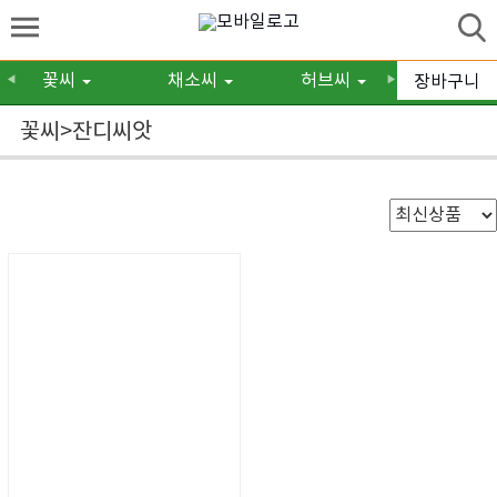
꽃씨
채소씨
허브씨
구근/숙
장바구니
◀
▶
꽃씨>잔디씨앗