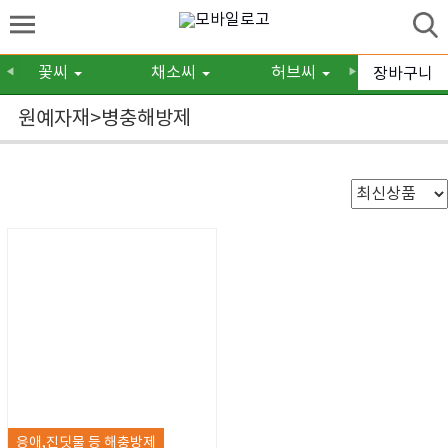
꽃씨
채소씨
허브씨
구근/숙
장바구니
◀
▶
원예자재>병충해방제
응애,진딧물 등 해충방제