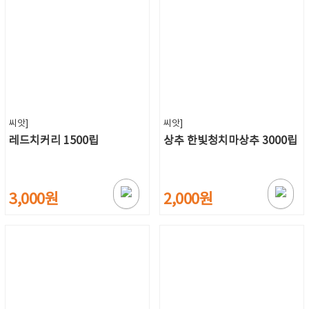
씨앗]
씨앗]
레드치커리 1500립
상추 한빛청치마상추 3000립
3,000원
2,000원