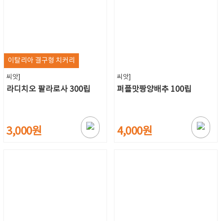
이탈리아 결구형 치커리
씨앗]
씨앗]
라디치오 팔라로사 300립
퍼플맛짱양배추 100립
3,000원
4,000원