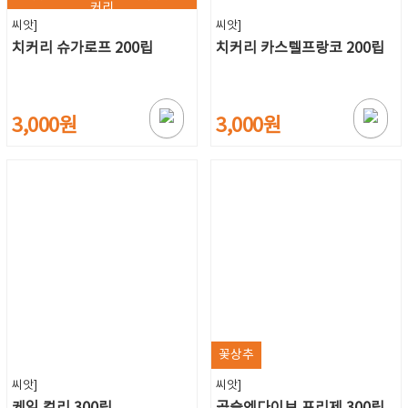
커리
씨앗]
씨앗]
치커리 슈가로프 200립
치커리 카스텔프랑코 200립
3,000원
3,000원
꽃상추
씨앗]
씨앗]
케일 컬리 300립
곱슬엔다이브 프리제 300립