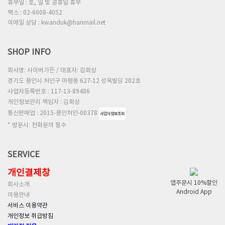
휴무일 : 토, 일 및 공휴일 휴무
팩스 : 02-6008-4052
이메일 상담 : kwanduk@hanmail.net
SHOP INFO
회사명: 사이버가든 / 대표자: 김회상
경기도 용인시 처인구 마평동 627-12 성옥빌딩 202호
사업자등록번호 : 117-13-89486
개인정보관리 책임자 : 김회상
통신판매업 : 2015-용인처인-00378
사업자정보조회
* 방문시: 전화문의 필수
SERVICE
개인결제창
앱주문시 10%할인
회사소개
Android App
이용안내
서비스 이용약관
개인정보 취급방침