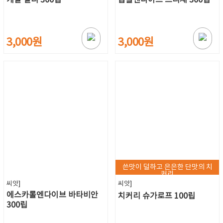
3,000원
3,000원
쓴맛이 덜하고 은은한 단맛의 치
커리
씨앗]
씨앗]
에스카롤엔다이브 바타비안
치커리 슈가로프 100립
300립