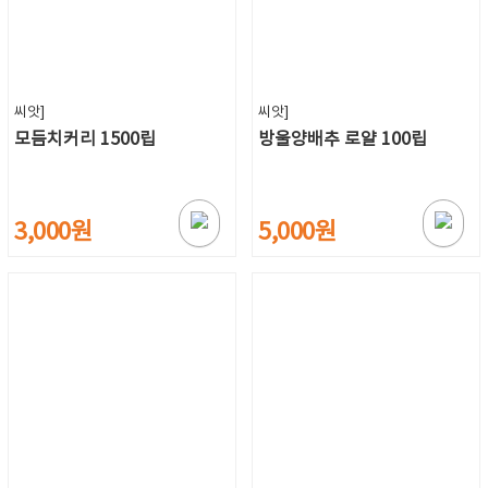
씨앗]
씨앗]
모듬치커리 1500립
방울양배추 로얄 100립
3,000원
5,000원