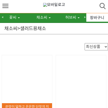
꽃씨
채소씨
허브씨
구근/숙
장바구니
◀
▶
채소씨>샐러드용채소
쓴맛이 덜하고 은은한 단맛의 치