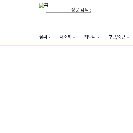
상품검색 :
꽃씨
채소씨
허브씨
구근/숙근