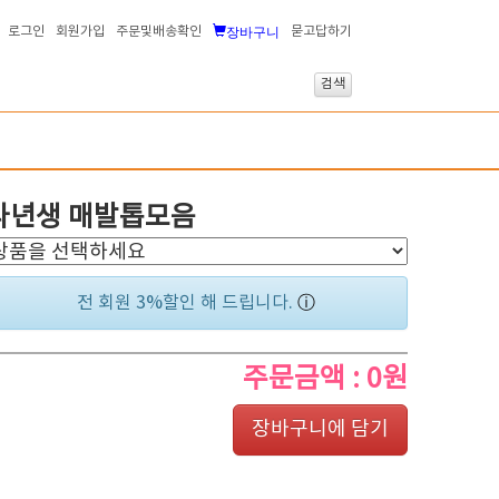
장바구니
로그인
회원가입
주문및배송확인
묻고답하기
다년생 매발톱모음
전 회원 3%할인 해 드립니다.
ⓘ
주문금액 :
0원
장바구니에 담기