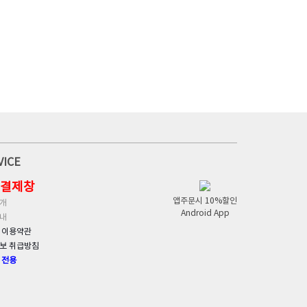
장미매발톱 윙키더블 로즈화이트
VICE
결제창
앱주문시 10%할인
개
Android App
내
 이용약관
보 취급방침
 전용